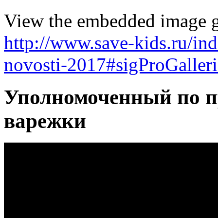
View the embedded image ga
http://www.save-kids.ru/i
novosti-2017#sigProGaller
Уполномоченный по п
варежки